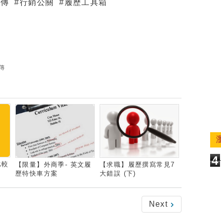
自傳
行銷公關
履歷工具箱
#
#
傳
4
比較
【限量】外商季- 英文履
【求職】履歷撰寫常見7
歷特快車方案
大錯誤 (下)
Next