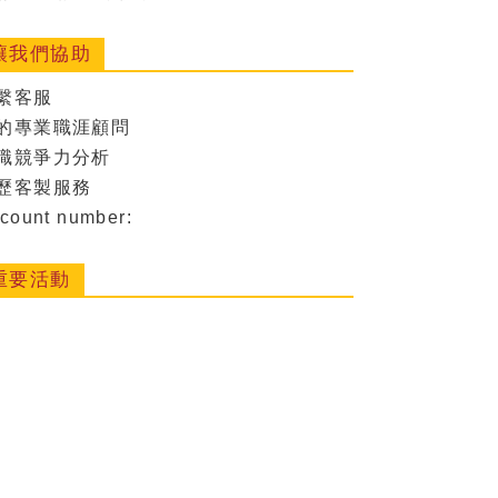
讓我們協助
繫客服
的專業職涯顧問
職競爭力分析
歷客製服務
count number:
重要活動