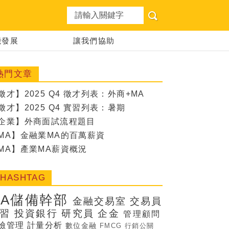
想職涯
能發展
讓我們協助
熱門文章
徵才】2025 Q4 徵才列表：外商+MA
徵才】2025 Q4 實習列表：暑期
企業】外商面試流程題目
MA】金融業MA的百萬薪資
MA】產業MA薪資概況
#HASHTAG
MA儲備幹部
金融交易室
交易員
習
投資銀行
研究員
企金
管理顧問
險管理
計量分析
數位金融
FMCG
行銷公關