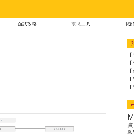
 │ 建構你的夢
面試攻略
求職工具
職
【
【
【
【
【
實
風