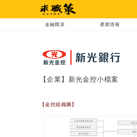
求職策
金融職涯
產業情報
【企業】新光金控小檔案
【金控組織圖】