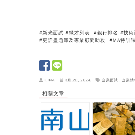
#
新光面
試
#
徵才列表
#
銀行排名
#
技術
#
更詳盡題庫及專業顧問助攻
#
MA特訓
GINA
3月 20, 2024
企業面試
,
企業情
相關文章