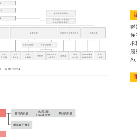
聯
你
求
履
Ac
源：官網 2024