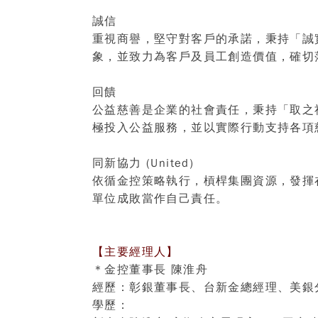
誠信
重視商譽，堅守對客戶的承諾，秉持「誠
象，並致力為客戶及員工創造價值，確切
回饋
公益慈善是企業的社會責任，秉持「取之
極投入公益服務，並以實際行動支持各項
同新協力 (United)
依循金控策略執行，槓桿集團資源，發揮
單位成敗當作自己責任。
【主要經理人】
＊金控董事長 陳淮舟
經歷：
彰銀董事長、台新金總經理、美銀
學歷：