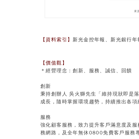
來
【資料索引】
新光金控年報
、
新光銀行年
【價值觀】
＊經營理念：創新、服務、誠信、回饋
創新
秉持創辦人 吳火獅先生「維持現狀即是
成長，隨時掌握環境趨勢，持續推出各項
服務
強化顧客服務，致力提升客戶滿意度及服
務網路，及全年無休0800免費客戶服務