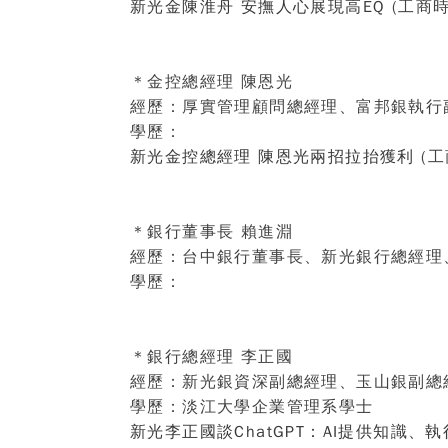
新光金陳淮舟 安撫人心展現高EQ
(工商時
＊金控總經理 陳恩光
經歷：
厚實管理顧問總經理、富邦銀執行
學歷：
新光金控總經理 陳恩光兩招拉抬獲利
(工
＊銀行董事長 賴進淵
經歷：
台中銀行董事長、新光銀行總經理
學歷：
＊銀行總經理
李正國
經歷：
新光銀資深副總經理、玉山銀副總
學歷：
淡江大學企業管理系學士
新光李正國談ChatGPT：AI提供知識、