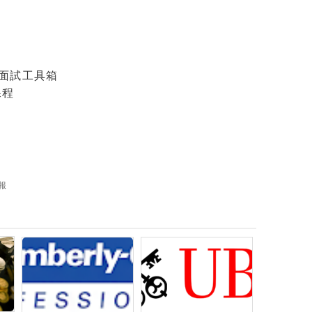
面試工具箱
課程
報