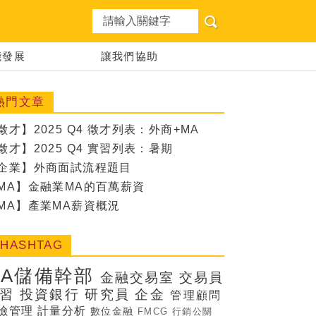
想職涯
能發展
讓我們協助
熱門文章
徵才】2025 Q4 徵才列表：外商+MA
徵才】2025 Q4 實習列表：暑期
企業】外商面試流程題目
MA】金融業MA的百萬薪資
MA】產業MA薪資概況
#HASHTAG
MA儲備幹部
金融交易室
交易員
習
投資銀行
研究員
企金
管理顧問
險管理
計量分析
數位金融
FMCG
行銷公關