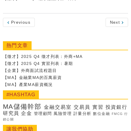
Previous
Next
熱門文章
【徵才】2025 Q4 徵才列表：外商+MA
【徵才】2025 Q4 實習列表：暑期
【企業】外商面試流程題目
【MA】金融業MA的百萬薪資
【MA】產業MA薪資概況
#HASHTAG
MA儲備幹部
金融交易室
交易員
實習
投資銀行
研究員
企金
管理顧問
風險管理
計量分析
數位金融
FMCG
行
銷公關
讓我們協助