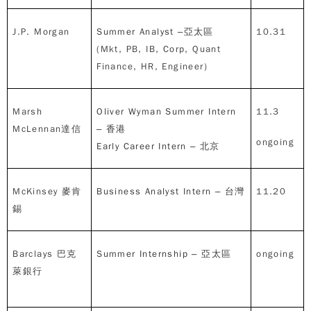
J.P. Morgan
Summer Analyst –
亞太區
10.31
(Mkt, PB, IB, Corp, Quant
Finance, HR, Engineer)
Marsh
Oliver Wyman Summer Intern
11.3
McLennan
達信
–
香港
ongoing
Early Career Intern –
北京
McKinsey
麥肯
Business Analyst Intern –
台灣
11.20
錫
Barclays
巴克
Summer Internship –
亞太區
ongoing
萊銀行