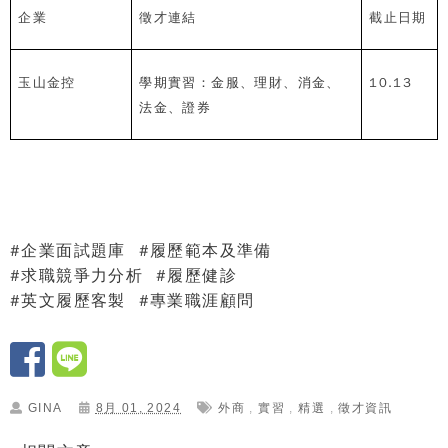
企業
徵才連結
截止日期
玉山金控
學期實習
：
金服、理財、消金、
10.13
法金、證券
#
企業面試題庫
#
履歷範本及準備
#
求職競爭力分析
#
履歷健診
#
英文履歷客製
#
專業職涯顧問
GINA
8月 01, 2024
外商
,
實習
,
精選
,
徵才資訊