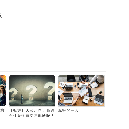
航
投資
【職涯】天公北啊，我適
風管的一天
合什麼投資交易職缺呢？