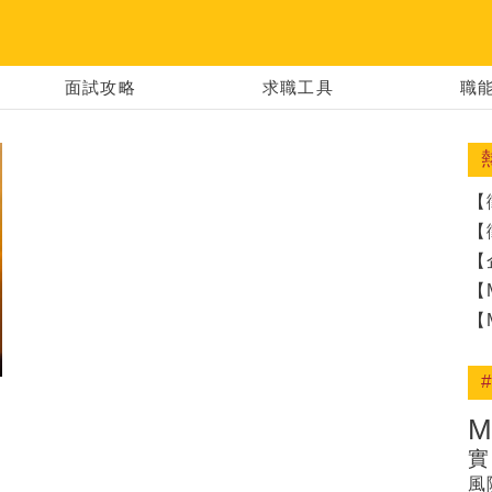
 │ 建構你的夢
面試攻略
求職工具
職
【
【
【
【
【
實
風