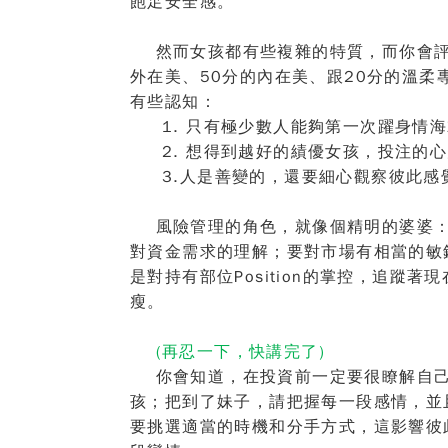
飽足安全感。
然而女孩都有些複雜的特質，而你會
外在美、
50
分的內在美、跟
20
分的溫柔
有些認知：
1.
只有極少數人能夠第一次躍身情海
2.
想得到越好的績優女孩，投注的心
3.
人是善變的，還要細心觀察彼此感
風險管理的角色，就像個精明的婆婆
對資金需求的理解；要對市場有相當的敏
是對持有部位
Position
的掌控，追蹤著現
瘦。
(
再忍一下，快講完了
)
你會知道，在投資前一定要很瞭解自
孩；把到了妹子，請把握每一段感情，並
要挑選適當的時機和分手方式，這影響彼