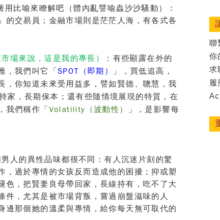
著用比喻來瞭解吧（體內亂譬喻蟲沙沙騷動）：
」的交易員；金融市場則是茫茫人海，有各式各
聯
你
匯市場來說，這是我的專長）
：有些顯露在外的
求
雅，我們叫它「
SPOT
（即期）
」，買低追高，
履
長，你知道未來受用益多，譬如賢德、聰慧，我
持家，長期保本；還有些隨情境展現的特質，在
Ac
，我們稱作「
Volatility
（波動性）
」，是影響每
個男人的異性品味都很不同：有人沉迷片刻的驚
作，過於專情的女孩反而造成他的困擾；抑或塑
褪色，把賢妻良母帶回家，長線持有，吃不了大
條件，尤其是被市場背叛，嘗過崩盤滋味的人
身邊那個她的溫柔與專情，給你每天無可取代的