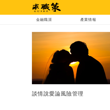
求職策
金融職涯
產業情報
談情說愛論風險管理