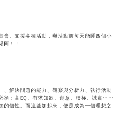
者會、支援各種活動，辦活動前每天能睡四個小
賜阿！！
）、解決問題的能力、觀察與分析力、執行活動
必須：高
EQ
、有求知欲、創意、積極、誠實……
怨的個性。而這些加起來，便是成為一個理想之