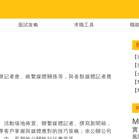
 │ 建構你的夢
面試攻略
求職工具
職
【
【
【
辦記者會、維繫媒體關係等，與各類媒體記者應
【
【
、活動場地佈置、聯繫媒體記者、撰寫新聞稿，
實
導客戶掌握與媒體應對的技巧策略；依公關公司
風