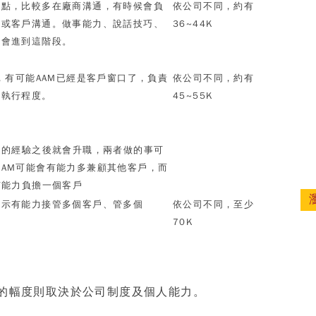
一點，比較多在廠商溝通，有時候會負
依公司不同，約有
通或客戶溝通。做事能力、說話技巧、
36~44K
才會進到這階段。
，有可能
AAM
已經是客戶窗口了，負責
依公司不同，約有
案執行程度。
45~55K
定的經驗之後就會升職，兩者做的事可
但
AM
可能會有能力多兼顧其他客戶，而
有能力負擔一個客戶
表示有能力接管多個客戶、管多個
依公司不同，至少
70K
的幅度則取決於公司制度及個人能力。