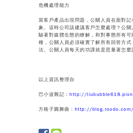
危機處理能力
當客戶產品出現問題，公關人員在面對記
象。這時公司該建議客戶怎麼處理？公關
驗著對媒體生態的瞭解，和對事態所有可
種，公關人員必須確實了解所有回答方式
法。公關人員每天的功課就是思量著怎麼
以上資訊整理自
巴小波雜記：
http://liububble618.pi
方格子圓舞曲：
http://blog.roodo.com