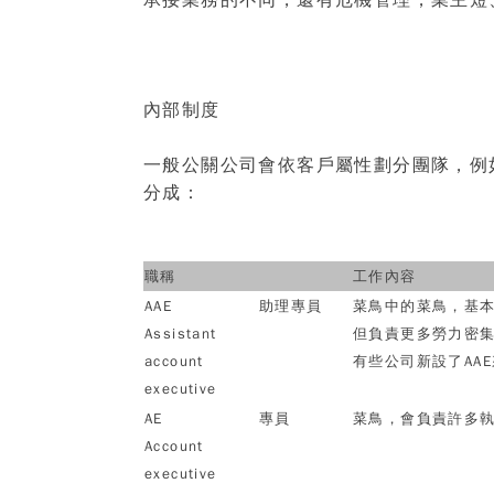
承接業務的不同，還有危機管理，業主短
內部制度
一般公關公司會依客戶屬性劃分團隊，例
分成：
職稱
工作內容
AAE
助理專員
菜鳥中的菜鳥，基
Assistant
但負責更多勞力密
account
有些公司新設了
AAE
executive
AE
專員
菜鳥，會負責許多
Account
executive