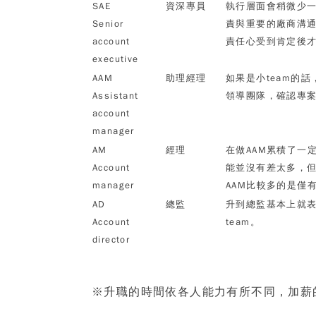
SAE
資深專員
執行層面會稍微少
Senior
責與重要的廠商溝
account
責任心受到肯定後
executive
AAM
助理經理
如果是小
team
的話
Assistant
領導團隊，確認專
account
manager
AM
經理
在做
AAM
累積了一
Account
能並沒有差太多，
manager
AAM
比較多的是僅
AD
總監
升到總監基本上就
Account
team
。
director
※升職的時間依各人能力有所不同，加薪