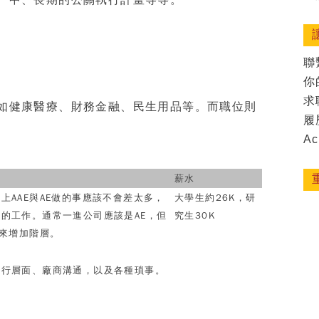
、中、長期的公關執行計畫等等。
聯
你
求
如健康醫療、財務金融、民生用品等。而職位則
履
Ac
薪水
本上
AAE
與
AE
做的事應該不會差太多，
大學生約
26K
，研
集的工作。通常一進公司應該是
AE
，但
究生
30K
來增加階層。
執行層面、廠商溝通，以及各種瑣事。