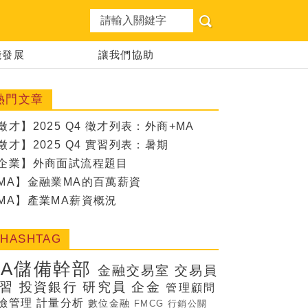
想職涯
能發展
讓我們協助
熱門文章
徵才】2025 Q4 徵才列表：外商+MA
徵才】2025 Q4 實習列表：暑期
企業】外商面試流程題目
MA】金融業MA的百萬薪資
MA】產業MA薪資概況
#HASHTAG
MA儲備幹部
金融交易室
交易員
習
投資銀行
研究員
企金
管理顧問
險管理
計量分析
數位金融
FMCG
行銷公關