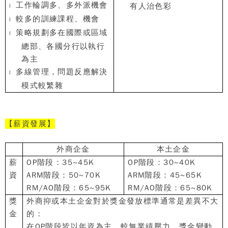
工作輪調多、多外派機會
有人治色彩
l
較多的訓練課程、機會
l
策略規劃多在國際或區域
l
總部、各國分行以執行
為主
多線管理，問題反應解決
l
模式較繁雜
【
薪資發展
】
外商企金
本土企金
薪
OP
階段：
35~45K
OP
階段：
30~40K
資
ARM
階段：
50~70K
ARM
階段：
45~65K
RM/AO
階段：
65~95K
RM/AO
階段：
65~80K
獎
外商抑或本土企金對於獎金發放標準通常是差異不大
金
的：
在
OP
階段皆以年資為主
、
較無業績壓力，獎金變動