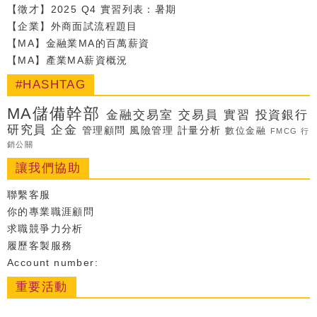
【徵才】2025 Q4 實習列表：暑期
【企業】外商面試流程題目
【MA】金融業MA的百萬薪資
【MA】產業MA薪資概況
#HASHTAG
MA儲備幹部
金融交易室
交易員
實習
投資銀行
研究員
企金
管理顧問
風險管理
計量分析
數位金融
FMCG
行
銷公關
讓我們協助
聯繫客服
你的專業職涯顧問
求職競爭力分析
履歷客製服務
Account number:
重要活動