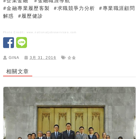
#
企業金融
#
金融職涯導航
#
金融專業履歷客製
#
求
職
競爭
力
分
析
#
專業職涯顧問
解惑
#
履歷健診
Photo Credit:
www.nationaljobsservices.com
GINA
3月 31, 2016
企金
相關文章