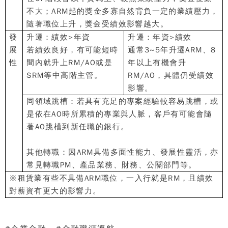
不大；
ARM
起的獎金多寡自然背負一定的業績壓力，
隨著職位上升，獎金受績效影響越大。
發
升遷：績效
>
年資
升遷：年資
>
績效
展
若績效良好，有可能短時
通常
3~5
年升遷
ARM
、
8
性
間內就升上
RM/AO
或是
年以上有機會升
SRM
等中高階主管。
RM/AO
，具體仍受績效
影響。
同領域跳槽：若具有充足的專案經驗較容易跳槽，或
是依在
AO
時所累積的專業與人脈，客戶有可能會隨
著
AO
跳槽到新任職的銀行。
其他轉職：因
ARM
具備多面性能力、發展性靈活，亦
常見轉職
PM
、產品業務、財務、公關部門等。
※租賃業有些不具備
ARM
職位，一入行就是
RM
，且績效
對薪資有更大的影響力。