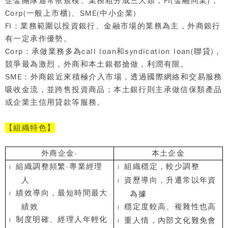
企金團隊通常依規模、業務粗分成三大類，
FI(
金融同業
)
，
Corp(
一般上市櫃
)
、
SME(
中小企業
)
FI
：業務範圍以投資銀行
、金融市場
的業務為主，外商銀行
有一定承作優勢。
Corp
：承做業務多為
call loan
和
syndication loan(
聯貸
)
，
競爭最為激烈，外商和本土銀都搶做，利潤有限。
SME
：外商銀近來積極介入市場，透過國際網絡和交易服務
吸收金流，並跨售投資商品；本土銀行則主承做信保類產品
或企業主信用貸款等服務。
【
組織特色
】
外商企金
-
本土企金
組織調整頻繁
-
專業經理
組織穩定，較少調整
l
l
人
資歷導向，升遷常以年資
l
績效導向，最短時間最大
為據
l
績效
穩定度較高、複雜性也高
l
制度明確、經理人年輕化
重人情，內部文化難免會
l
l