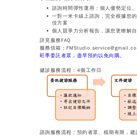
諮詢時間彈性運用：個人優勢定位
一對一米卡線上諮詢，完全根據您
佳方案
個人競爭力分析報告
，讓您更瞭解
詳見
服務FAQ
服務信箱
：
FMStudio.service@gmail.c
旺季委託者眾，盡早預約以免向隅。
健診服務流程：
4
個工作日
諮詢服務流程
：
預約者眾、檔期有限，
建