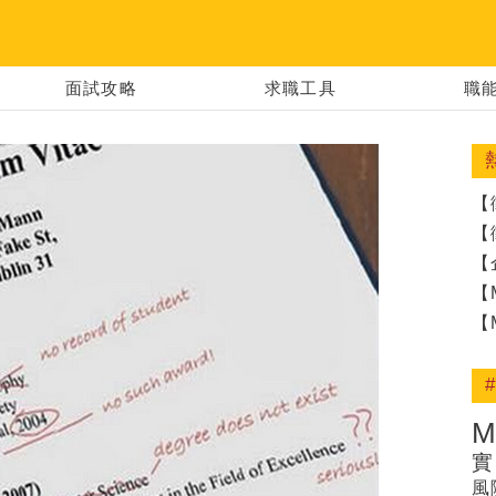
 │ 建構你的夢
面試攻略
求職工具
職
【
【
【
【
【
實
風