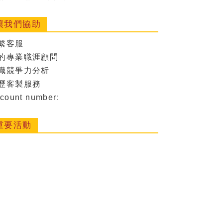
讓我們協助
繫客服
的專業職涯顧問
職競爭力分析
歷客製服務
count number:
重要活動