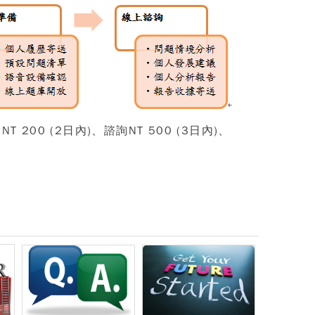
診
NT 200
(2日內
)、諮詢
NT 500
(3日
內
)
、