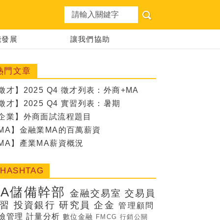
想職涯
能發展
讓我們協助
熱門文章
徵才】2025 Q4 徵才列表：外商+MA
徵才】2025 Q4 實習列表：暑期
企業】外商面試流程題目
MA】金融業MA的百萬薪資
MA】產業MA薪資概況
#HASHTAG
MA儲備幹部
金融交易室
交易員
習
投資銀行
研究員
企金
管理顧問
險管理
計量分析
數位金融
FMCG
行銷公關