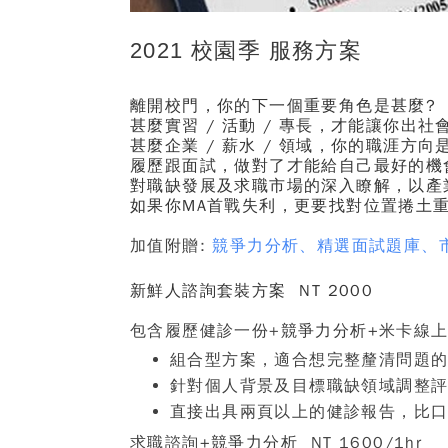
2021 校園季 服務方案
離開校門，
你的
下一個重要角色是甚麼
?
甚麼實習 / 活動 / 專長，才能讓你出
甚麼企業 / 薪水 / 領域，
你的
職涯方向
履歷跟面試，做對了才能給自己最好的
對職缺
發展
及求職市場的深入瞭解，
以產
如果你MA首戰失利，更要找對位置捲土
加值附贈
:
競爭力分析
、精選面試題庫、
新鮮人
諮詢套裝方案
NT 2000
包含履歷
健診一份
+
競爭力分析
+
米卡線
組合型方案，適合想完整釐清問題
針對個人背景及目標職缺領域調整
直接出具兩頁以上的健診報告，比
求職諮詢
+
競爭力分析
NT 1600/1hr