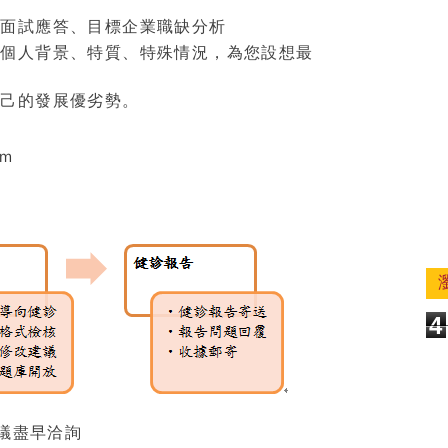
、面試應答、目標企業職缺分析
的個人背景、特質、特殊情況，為您設想最
自己的
發展優劣勢。
om
4
議盡早洽詢