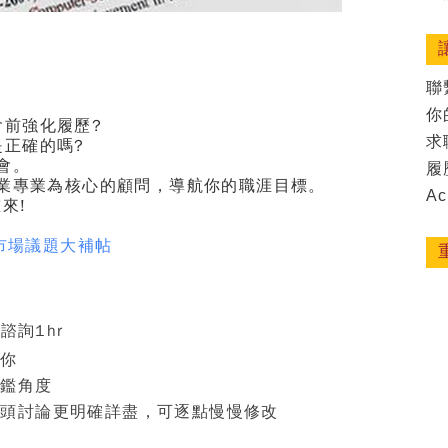
聯
你
社會前強化履歷
?
求
是正確的嗎
?
機會。
履
業專業為核心的顧問，導航你的職涯目標。
Ac
重來
!
市場議題大補帖
上諮詢
1hr
的你
評鑑角度
口頭討論更明確詳盡，可逐點慢慢修改