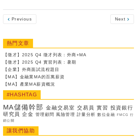
Previous
Next
熱門文章
【徵才】2025 Q4 徵才列表：外商+MA
【徵才】2025 Q4 實習列表：暑期
【企業】外商面試流程題目
【MA】金融業MA的百萬薪資
【MA】產業MA薪資概況
#HASHTAG
MA儲備幹部
金融交易室
交易員
實習
投資銀行
研究員
企金
管理顧問
風險管理
計量分析
數位金融
FMCG
行
銷公關
讓我們協助