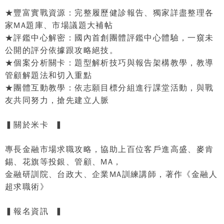
★豐富
實戰資源
：完整履歷健診報告
、獨家詳盡整理
各
家
MA
題庫、市場議題大補帖
★
評鑑中心解密
：國內首創團體評鑑中心體驗，一窺未
公開的評分依據跟攻略絕技。
★
個案分析關卡
：題型解析技巧與報告架構教學，教導
管顧解題法和切入重點
★
團體互動教學：
依志願目標分組進行課堂活動，與戰
友共同努力，搶先建立人脈
▍
關於米卡
▍
專長金融市場求職攻略，協助上百位客戶進高盛、麥肯
錫、花旗等投銀、管顧、
MA
，
金融研訓院、台政大、企業
MA
訓練講師，著作《金融人
超求職術》
▍
報名資訊
▍