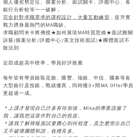
個人優劣勢定位、個案分析、面試關卡、評鑑中心、各
銀行分析較等一一破解，
完全針對求職需求的課程設計，大量互動練習
，提升實
戰力
躋身最熱門的
MA
職缺。
求職顧問米卡將傳授
★
如何展現
MA
特質思維
★
面試難關
訣竅
(
個案分析
/
評鑑中心
/
英文技術面試
)
★
團體面試不
敗法則
近四成超高中榜率，學員好評推薦
每年皆有學員錄取花旗、匯豐、瑞銀、中信、國泰等各
大型銀行及投銀，戰績優異，同時獲
3+
間
MA Offer
學員
更超過一成。
＊上課才發現自己許多有待加強，
Mika
的專業說服了
我，讓我把這當作對自己的投資。
＊讓我了解簡報面試要費心到何程度，及怎麼突出自己
又不破壞團體和諧，收穫良多。