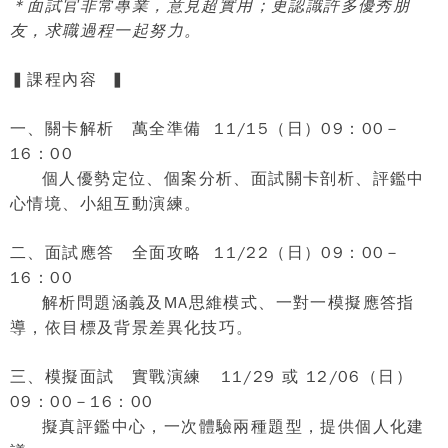
＊面試官非常專業，意見超實用；更認識許多優秀朋
友，求職過程一起努力。
▍
課程內容
▍
一、
關卡解析 萬全準備
11/15
（日）
09
：
00
－
16
：
00
個人優勢定位、個案分析、面試關卡剖析、評鑑中
心情境、小組互動演練。
二、
面試應答 全面攻略
11/22
（日）
09
：
00
－
16
：
00
解析問題涵義及
MA
思維模式、一對一模擬應答指
導，依目標及背景差異化技巧。
三、
模擬面試 實戰演練
11/29
或
12/06
（日）
09
：
00
－
16
：
00
擬真評鑑中心，一次體驗兩種題型，提供個人化建