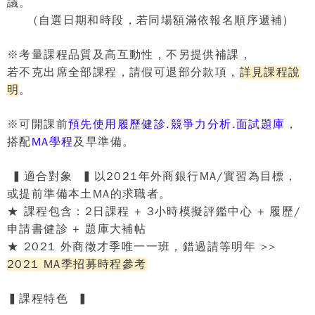
議。
(
自選日期和時段，若同場額滿依報名順序遞補
)
※
考量課程品質及高互動性，不另提供補課，
若不克出席全部課程，請假可退部分款項
，
詳見課程說
明
。
※可開課前
預先使用履歷健診.競爭力分析.面試題庫
，
搭配
MA學程
及早準備
。
▍
適合對象
▍
以
2021
年
外商銀行
MA/
實習
為目標，
或提前準備
本土
MA
的求職者。
★
課程包含：
2
日課程
+ 3
小時模擬評鑑中心
+
履歷/
申請書健診
+
題庫大補帖
★
2021
外商徵才季唯一一班，錯過請等明年
>>
2021 MA
季招募時程參考
▍
課程特色
▍