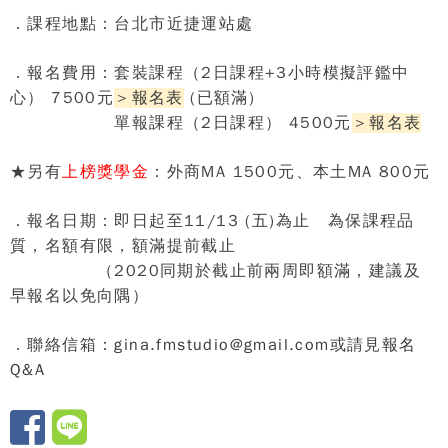
．課程地點：台北市近捷運站處
．報名費用：套裝課程（
2
日課程
+3
小時模擬評鑑中
心）
7500
元
＞
報名表
(已額滿)
單報課程（
2
日課程）
4500
元
＞
報名表
★
另有
上榜獎學金
：外商
MA 1500
元、本土
MA 800
元
．報名日期：即日起至
11/13 (
五
)
為止 為保課程品
質，名額有限，額滿提前截止
（
2020
同期於截止前兩周即額滿，建議及
早報名以免向隅）
．聯絡信箱：
gina.fmstudio@gmail.com
或請見
報名
Q&A