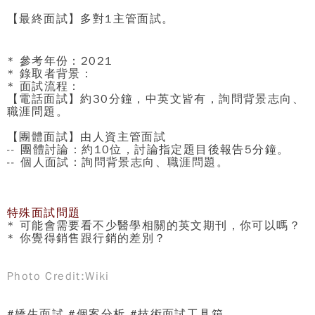
【最終面試】多對1主管面試。
* 參考
年份：2021
* 錄取者背景：
* 面試流程：
【電話面試】約30分鐘，中英文皆有，詢問背景志向、
職涯問題。
【團體面試】由人資主管面試
-- 團體討論：約10位，討論指定題目後報告5分鐘。
-- 個人面試：詢問背景志向、職涯問題。
特殊面試問題
* 可能會需要看不少醫學相關的英文期刊，你可以嗎？
* 你覺得銷售跟行銷的差別？
Photo Credit:Wiki
#
嬌生面試
#
個案分析
#
技術面試工具箱