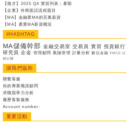
【徵才】2025 Q4 實習列表：暑期
【企業】外商面試流程題目
【MA】金融業MA的百萬薪資
【MA】產業MA薪資概況
#HASHTAG
MA儲備幹部
金融交易室
交易員
實習
投資銀行
研究員
企金
管理顧問
風險管理
計量分析
數位金融
FMCG
行
銷公關
讓我們協助
聯繫客服
你的專業職涯顧問
求職競爭力分析
履歷客製服務
Account number:
重要活動