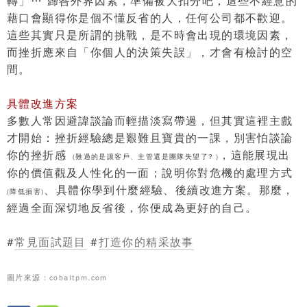
轉」… 歸咎外界因素，準備被大扣分吧，這些不經意的
藉口會顯得你是個不懂反省的人，任何公司都不歡迎。
這些其實只是所謂的挑戰，是不時會出現的環境因素，
而
挫折應來自「你個人的決策失誤」
，才會有檢討的空
間。
具體改進方案
多數人常因避諱談論而輕描淡寫帶過，但其實這裡主戲
才開始：挫折經驗總是艱難且寶貴的一課，別害怕談論
你的挫折感
，這能展現出
(難過的是讓客戶、主管還是團隊失望了? )
你的價值觀及人性化的一面；
說明你對危機的處理方式
、
具體你學到什麼經驗
、
後續改進方案
。那麼，
(降低損害)
經過全面深切地反省後，你便成為更好的自己。
#
常見面試題目
#
打造你的精采故事
圖片來源：
cobaltpm.com