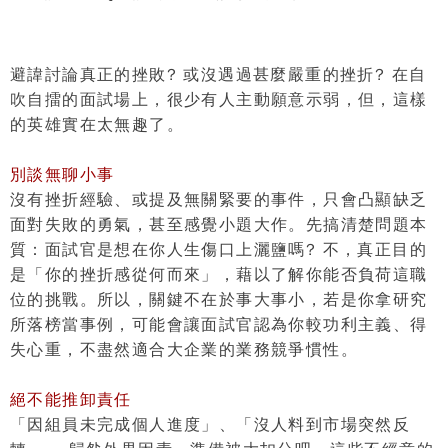
避諱討論真正的挫敗? 或沒遇過甚麼嚴重的挫折? 在自
吹自擂的面試場上，很少有人主動願意示弱，但，這樣
的英雄實在太無趣了。
別談無聊小事
沒有挫折經驗、或提及無關緊要的事件，只會凸顯缺乏
面對失敗的勇氣，甚至感覺小題大作。先搞清楚問題本
質：面試官是想在你人生傷口上灑鹽嗎? 不，真正目的
是「
你的挫折感從何而來
」，藉以了解你能否負荷這職
位的挑戰。所以，關鍵不在於事大事小，若是你拿研究
所落榜當事例，可能會讓面試官認為你較功利主義、得
失心重，不盡然適合大企業的業務競爭慣性。
絕不能推卸責任
「因組員未完成個人進度」、「沒人料到市場突然反