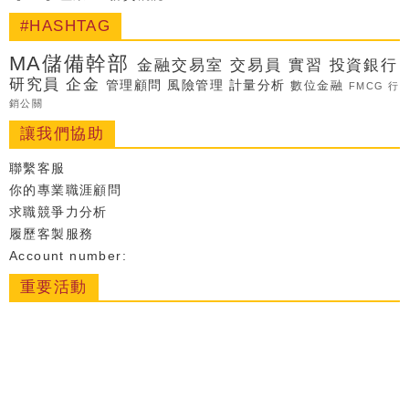
#HASHTAG
MA儲備幹部
金融交易室
交易員
實習
投資銀行
研究員
企金
管理顧問
風險管理
計量分析
數位金融
FMCG
行
銷公關
讓我們協助
聯繫客服
你的專業職涯顧問
求職競爭力分析
履歷客製服務
Account number:
重要活動