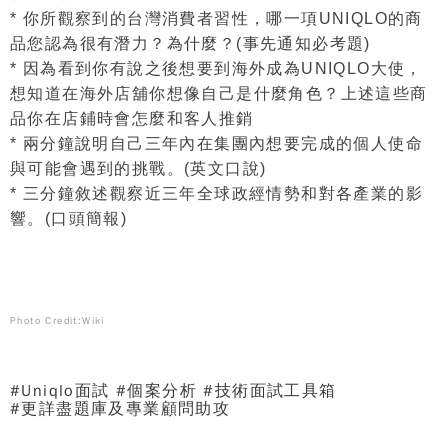
* 你所觀察到的台灣消費者習性，哪一項UNIQLO的商
品您認為很有潛力？為什麼？(事先通知必考題)
* 因為看到你有說之後想要到海外成為UNIQLO大使，
想知道在海外店舖你想像自己是什麼角色？上述這些商
品你在店鋪時會怎麼和客人推銷
* 兩分鐘說明自己三年內在集團內想要完成的個人使命
與可能會遇到的挑戰。(英文口說)
* 三分鐘敘述觀察近三年全球政經情勢和對各產業的影
響。(口頭簡報)
Photo Credit:Wiki
#
Uniqlo
面試
#
個案分析
#
技術面試工具箱
#
更詳盡題庫及專業顧問助攻